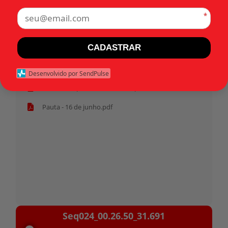
*
Tags:
CADASTRAR
Início
Desenvolvido por SendPulse
Habeas corpus 31.691 - Militar.pdf
Pauta - 16 de junho.pdf
Tocador
Seq024_00.26.50_31.691
de