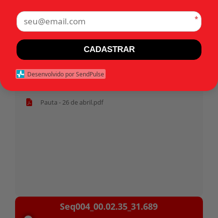
*
Tags:
CADASTRAR
Início
Desenvolvido por SendPulse
Habeas corpus 31.689 - Militar.pdf
Pauta - 26 de abril.pdf
Tocador
Seq004_00.02.35_31.689
de