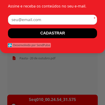
Assine e receba os conteúdos no seu e-mail.
Tags:
*
Início
CADASTRAR
Ata - 20 de outubro.pdf
Desenvolvido por SendPulse
Habeas corpus 31.575 - Militar.pdf
Pauta - 20 de outubro.pdf
Tocador
Seq010_00.24.54_31.575
de