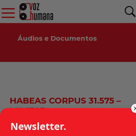
Áudios e Documentos
HABEAS CORPUS 31.575 –
MILITAR
Newsletter.
•
Estados
Habeas corpus
Categorias: