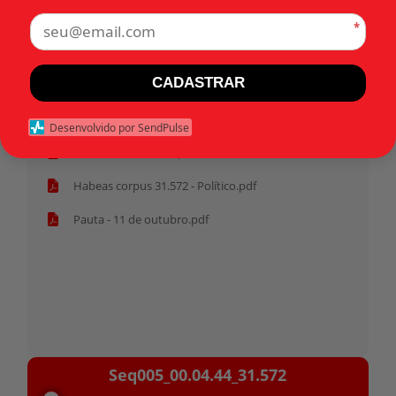
*
Tags:
CADASTRAR
Início
Desenvolvido por SendPulse
Ata - 11 de outubro.pdf
Habeas corpus 31.572 - Político.pdf
Pauta - 11 de outubro.pdf
Tocador
Seq005_00.04.44_31.572
de