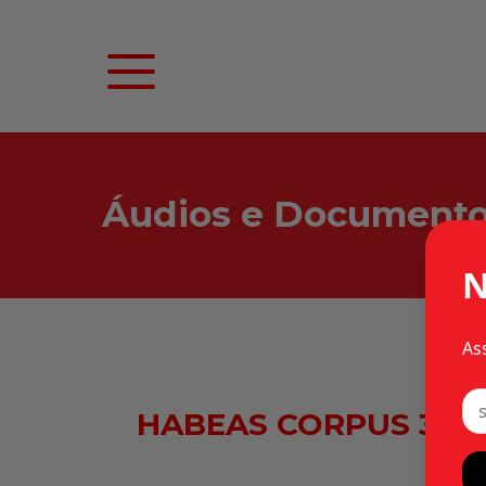
Áudios e Document
N
As
HABEAS CORPUS 31.56