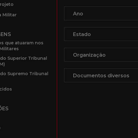
rojeto
 Militar
GENS
s que atuaram nos
Militares
 do Superior Tribunal
TM)
 do Supremo Tribunal
cidos
ÕES
a