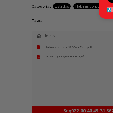
•
Estados
Habeas corpus
Categorias:
Tags:
Início
Habeas corpus 31.562 - Civil.pdf
Pauta - 3 de setembro.pdf
Tocador
Seq022_00.40.49_31.56
de