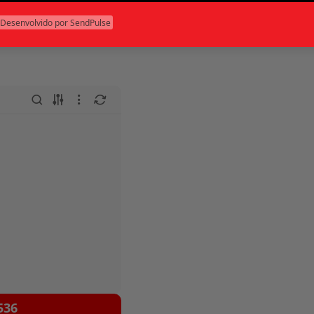
Desenvolvido por SendPulse
536