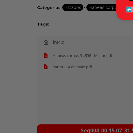
•
Estados
Habeas corpus
Categorias:
Tags:
Início
Habeas corpus 31.536 - Militar.pdf
Pauta - 14 de maio.pdf
Tocador
Seq004_00.15.07_31.
de