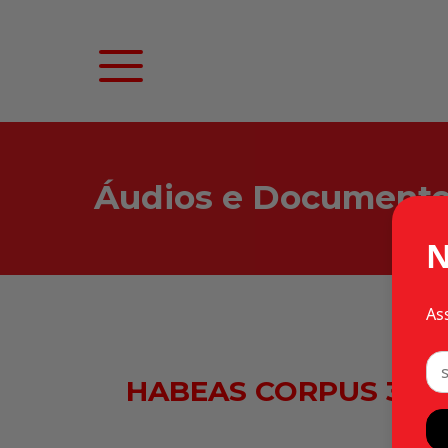
Áudios e Document
N
As
HABEAS CORPUS 31.53