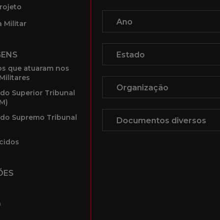
rojeto
 Militar
GENS
s que atuaram nos
Militares
 do Superior Tribunal
TM)
 do Supremo Tribunal
cidos
ÕES
a