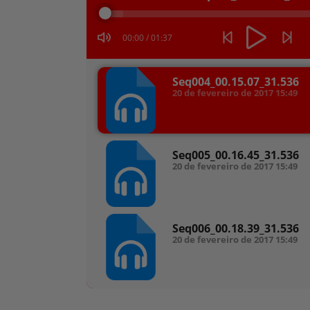
áudio
00:00
/
01:37
Seq004_00.15.07_31.536
20 de fevereiro de 2017
15:49
Seq005_00.16.45_31.536
20 de fevereiro de 2017
15:49
Seq006_00.18.39_31.536
20 de fevereiro de 2017
15:49