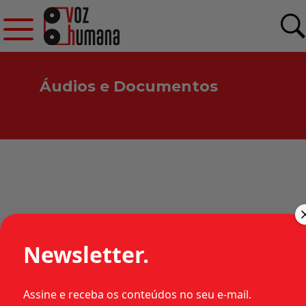
Áudios e Documentos
HABEAS CORPUS 31.521
Newsletter.
•
Estados
Habeas corpus
Categorias:
Assine e receba os conteúdos no seu e-mail.