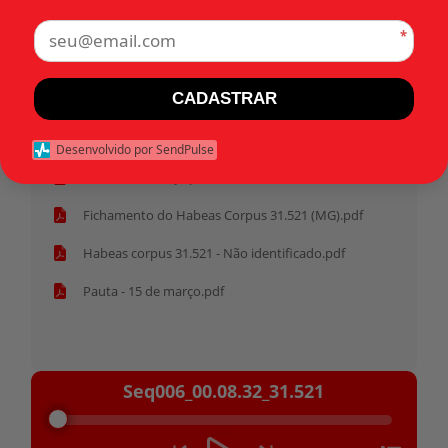
Tags:
*
Início
CADASTRAR
Pasta anterior
Desenvolvido por SendPulse
Ata - 15 de março.pdf
Fichamento do Habeas Corpus 31.521 (MG).pdf
Habeas corpus 31.521 - Não identificado.pdf
Pauta - 15 de março.pdf
Tocador
Seq006_00.08.32_31.521
de
áudio