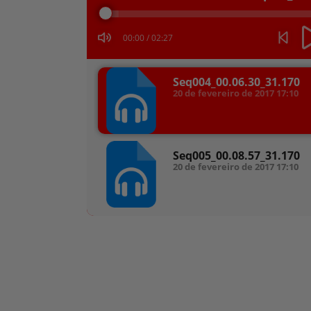
áudio
00:00
/
02:27
Seq004_00.06.30_31.170
20 de fevereiro de 2017
17:10
Seq005_00.08.57_31.170
20 de fevereiro de 2017
17:10