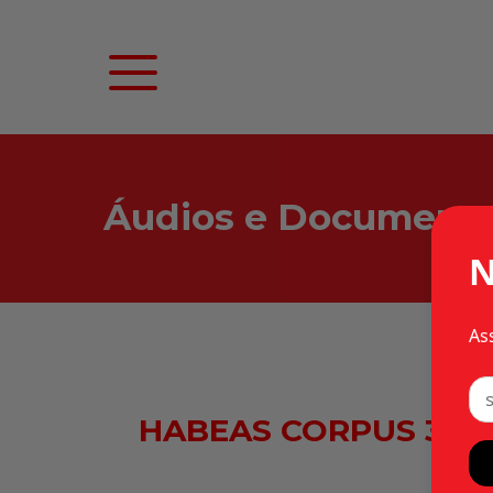
Áudios e Document
N
As
HABEAS CORPUS 31.170