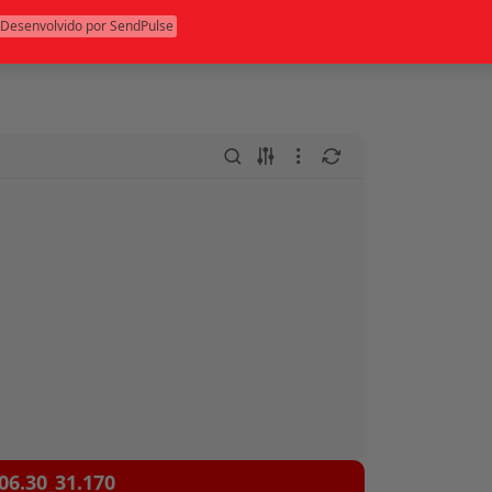
•
Desenvolvido por SendPulse
us
Rio Grande do Sul (RS)
06.30_31.170