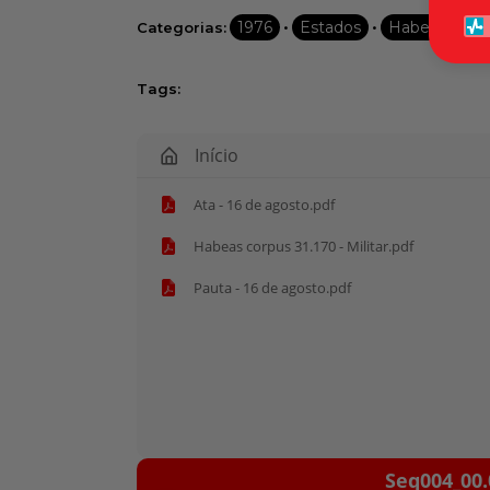
•
•
1976
Estados
Habeas corp
Categorias:
Tags:
Início
Ata - 16 de agosto.pdf
Habeas corpus 31.170 - Militar.pdf
Pauta - 16 de agosto.pdf
Tocador
Seq004_00.
de