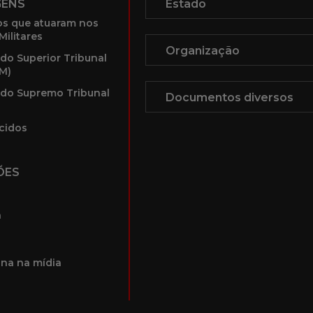
GENS
s que atuaram nos
Militares
 do Superior Tribunal
TM)
 do Supremo Tribunal
cidos
ÕES
a
na na mídia