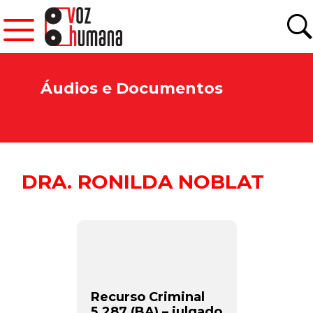
Áudios e Documentos
DRA. RONILDA NOBLAT
Recurso Criminal
5.287 (BA) – julgado