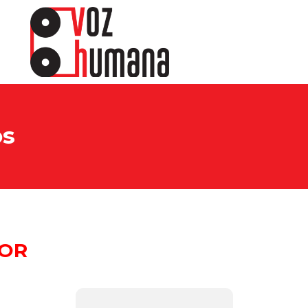
os
IOR