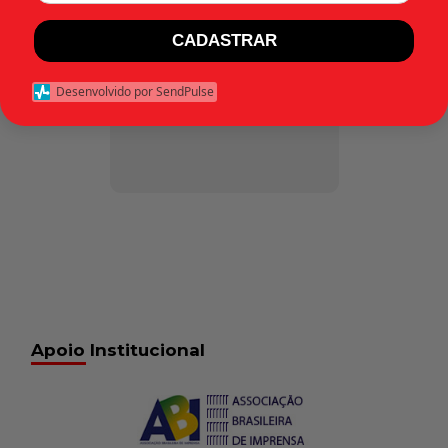
Apelação 40.802
(RJ) – julgados em
CADASTRAR
12 de abril de 1975
Desenvolvido por SendPulse
Apoio Institucional