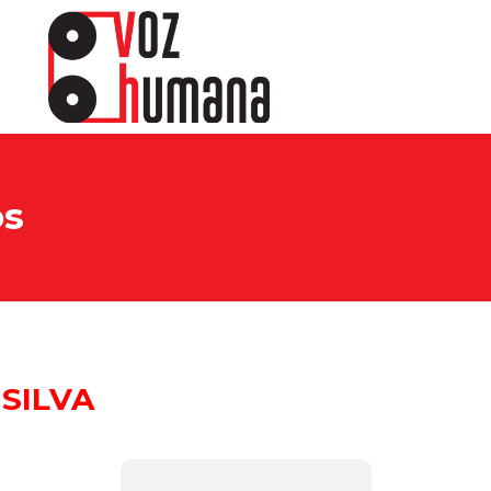
os
SILVA