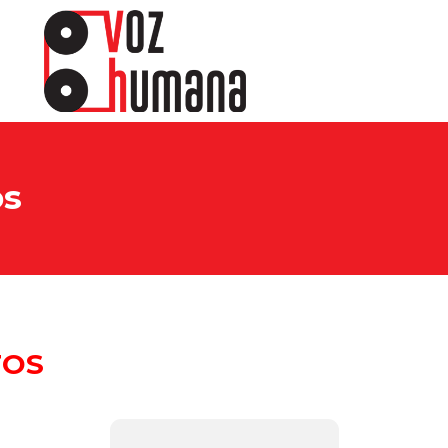
os
TOS