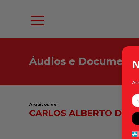
Áudios e Document
N
As
Arquivos de:
CARLOS ALBERTO DE C