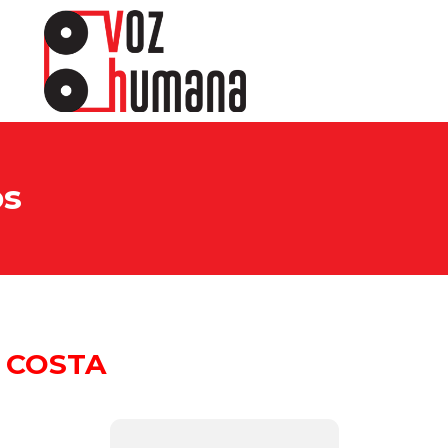
os
 COSTA