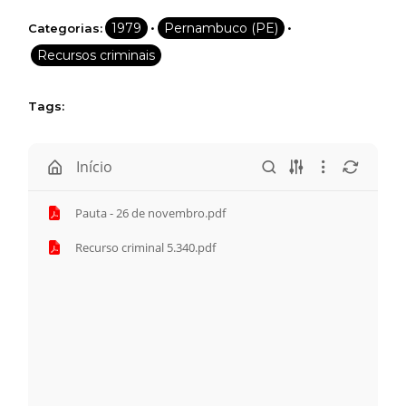
•
•
1979
Pernambuco (PE)
Categorias:
Recursos criminais
Tags:
Início
Pauta - 26 de novembro.pdf
Recurso criminal 5.340.pdf