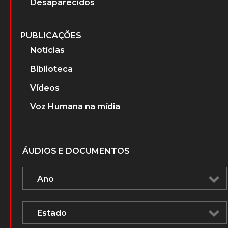
SOBRE
Sobre o projeto
A Ditadura Militar
PERSONAGENS
Advogados que atuaram nos Tribunais
Militares
Ministros do Superior Tribunal Militar
(STM)
Ministros do Supremo Tribunal Federal
Desaparecidos
PUBLICAÇÕES
Notícias