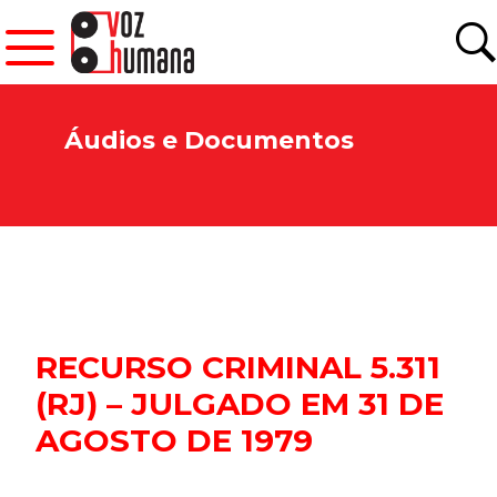
Áudios e Documentos
RECURSO CRIMINAL 5.311
(RJ) – JULGADO EM 31 DE
AGOSTO DE 1979