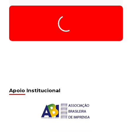
Tocador
Seq039_01.22.18_5.311
de
áudio
00:00
/
00:00
Seq039_01.22.18_5.311
13 de fevereiro de 2017
17:27
Seq040_01.27.29_5.311
13 de fevereiro de 2017
17:27
Seq041_01.35.56_5.311
13 de fevereiro de 2017
17:27