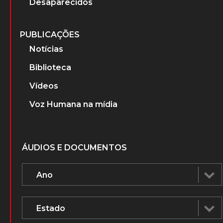
PERSONAGENS
Advogados que atuaram nos Tribunais
Militares
Ministros do Superior Tribunal Militar
(STM)
Ministros do Supremo Tribunal Federal
Desaparecidos
PUBLICAÇÕES
Notícias
Biblioteca
Vídeos
Voz Humana na mídia