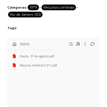
•
•
1979
Recursos criminais
Categorias:
Rio de Janeiro (RJ)
Tags:
Início
Pauta - 31 de agosto.pdf
Recurso criminal 5.311.pdf