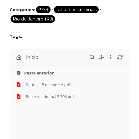
Assine e receba os conteúdos no seu e-mail.
•
•
1979
Recursos criminais
Categorias:
Rio de Janeiro (RJ)
*
Tags:
CADASTRAR
Desenvolvido por SendPulse
Início
Pasta anterior
Pauta - 15 de agosto.pdf
Recurso criminal 5.306.pdf