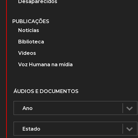
PERSONAGENS
Advogados que atuaram nos Tribunais
Militares
Ministros do Superior Tribunal Militar
(STM)
Ministros do Supremo Tribunal Federal
Desaparecidos
PUBLICAÇÕES
Notícias
Biblioteca
Vídeos
Voz Humana na mídia