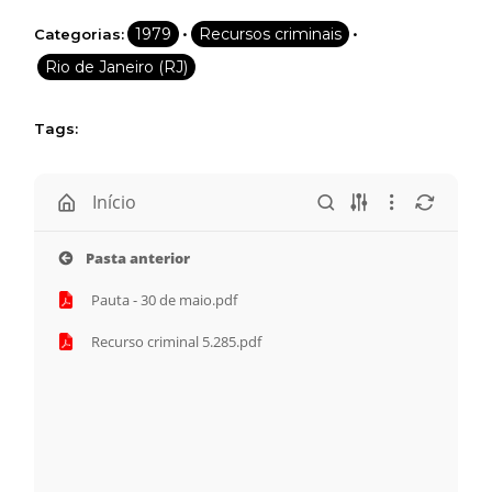
•
•
1979
Recursos criminais
Categorias:
*
Rio de Janeiro (RJ)
CADASTRAR
Tags:
Desenvolvido por SendPulse
Início
Pasta anterior
Pauta - 30 de maio.pdf
Recurso criminal 5.285.pdf