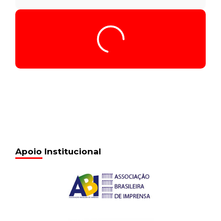
Tocador
Seq018_00.34.52_5.285
de
áudio
00:00
/
00:00
Seq018_00.34.52_5.285
13 de fevereiro de 2017
16:05
Seq019_00.36.46_5.285
13 de fevereiro de 2017
16:05
Seq020_00.40.55_5.285
13 de fevereiro de 2017
16:05