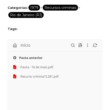
Assine e receba os conteúdos no seu e-mail.
•
•
1979
Recursos criminais
Categorias:
*
Rio de Janeiro (RJ)
Tags:
CADASTRAR
Desenvolvido por SendPulse
Início
Pasta anterior
Pauta - 16 de maio.pdf
Recurso criminal 5.281.pdf