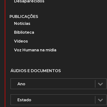
Sobre o projeto
A Ditadura Militar
PERSONAGENS
Advogados que atuaram nos Tribunais
Militares
Ministros do Superior Tribunal Militar
(STM)
Ministros do Supremo Tribunal Federal
Desaparecidos
PUBLICAÇÕES
Notícias
Biblioteca