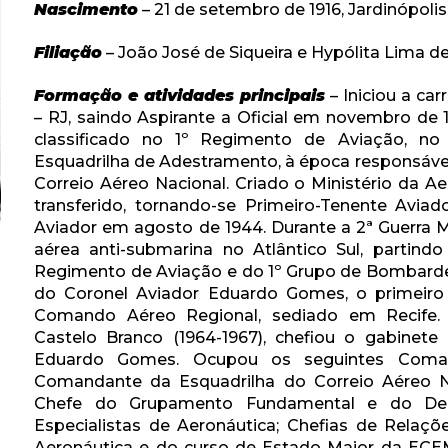
Nascimento
– 21 de setembro de 1916, Jardinópolis
Filiação
– João José de Siqueira e Hypólita Lima de
Formação e atividades principais
– Iniciou a car
– RJ, saindo Aspirante a Oficial em novembro de 1
classificado no 1º Regimento de Aviação, n
Esquadrilha de Adestramento, à época responsável p
Correio Aéreo Nacional. Criado o Ministério da Aer
transferido, tornando-se Primeiro-Tenente Avi
Aviador em agosto de 1944. Durante a 2ª Guerra M
aérea anti-submarina no Atlântico Sul, partin
Regimento de Aviação e do 1º Grupo de Bombardei
do Coronel Aviador Eduardo Gomes, o primeiro 
Comando Aéreo Regional, sediado em Recife.
Castelo Branco (1964-1967), chefiou o gabinete 
Eduardo Gomes. Ocupou os seguintes Comand
Comandante da Esquadrilha do Correio Aéreo N
Chefe do Grupamento Fundamental e do De
Especialistas de Aeronáutica; Chefias de Relaçõ
Aeronáutica e do curso de Estado Maior da EC