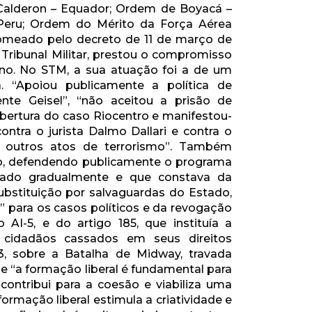
 Calderon – Equador; Ordem de Boyacá –
– Peru; Ordem do Mérito da Força Aérea
Nomeado pelo decreto de 11 de março de
r Tribunal Militar, prestou o compromisso
o. No STM, a sua atuação foi a de um
 “Apoiou publicamente a política de
ente Geisel”, “não aceitou a prisão de
ertura do caso Riocentro e manifestou-
ntra o jurista Dalmo Dallari e contra o
e outros atos de terrorismo”. Também
ito, defendendo publicamente o programa
icado gradualmente e que constava da
substituição por salvaguardas do Estado,
” para os casos políticos e da revogação
 AI-5, e do artigo 185, que instituía a
s cidadãos cassados em seus direitos
3, sobre a Batalha de Midway, travada
ue “a formação liberal é fundamental para
contribui para a coesão e viabiliza uma
formação liberal estimula a criatividade e