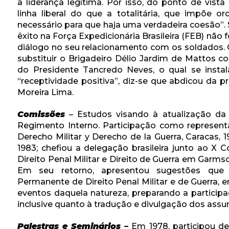
a liderança legítima. Por isso, do ponto de vista
linha liberal do que a totalitária, que impõe o
necessário para que haja uma verdadeira coesão”. 
êxito na Força Expedicionária Brasileira (FEB) não 
diálogo no seu relacionamento com os soldados.
substituir o Brigadeiro Délio Jardim de Mattos 
do Presidente Tancredo Neves, o qual se insta
“receptividade positiva”, diz-se que abdicou da p
Moreira Lima.
Comissões
– Estudos visando à atualização da le
Regimento Interno. Participação como represent
Derecho Militar y Derecho de la Guerra, Caracas, 
1983; chefiou a delegação brasileira junto ao X 
Direito Penal Militar e Direito de Guerra em Garm
Em seu retorno, apresentou sugestões que 
Permanente de Direito Penal Militar e de Guerra, 
eventos daquela natureza, preparando a participa
inclusive quanto à tradução e divulgação dos assun
Palestras e Seminários –
Em 1978, participou de