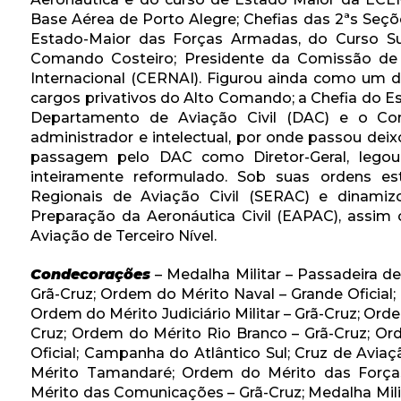
Base Aérea de Porto Alegre; Chefias das 2ªs Seç
Estado-Maior das Forças Armadas, do Curso 
Comando Costeiro; Presidente da Comissão de
Internacional (CERNAI). Figurou ainda como um d
cargos privativos do Alto Comando; a Chefia do E
Departamento de Aviação Civil (DAC) e o Com
administrador e intelectual, por onde passou dei
passagem pelo DAC como Diretor-Geral, legou
inteiramente reformulado. Sob suas ordens es
Regionais de Aviação Civil (SERAC) e dinami
Preparação da Aeronáutica Civil (EAPAC), assim
Aviação de Terceiro Nível.
Condecorações
– Medalha Militar – Passadeira d
Grã-Cruz; Ordem do Mérito Naval – Grande Oficial; 
Ordem do Mérito Judiciário Militar – Grã-Cruz; Ord
Cruz; Ordem do Mérito Rio Branco – Grã-Cruz; Ord
Oficial; Campanha do Atlântico Sul; Cruz de Avi
Mérito Tamandaré; Ordem do Mérito das Força
Mérito das Comunicações – Grã-Cruz; Medalha Mili