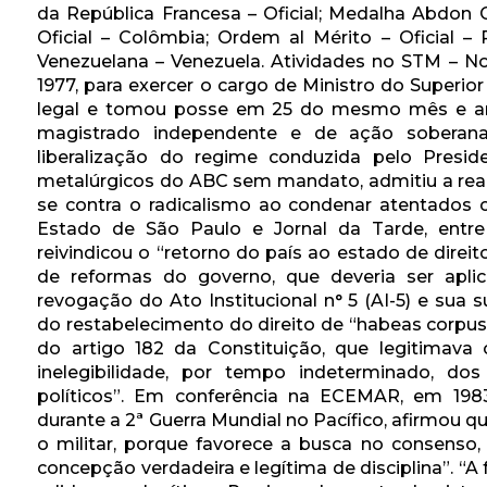
da República Francesa – Oficial; Medalha Abdon
Oficial – Colômbia; Ordem al Mérito – Oficial 
Venezuelana – Venezuela. Atividades no STM – 
1977, para exercer o cargo de Ministro do Superio
legal e tomou posse em 25 do mesmo mês e an
magistrado independente e de ação soberana.
liberalização do regime conduzida pelo Presid
metalúrgicos do ABC sem mandato, admitiu a reab
se contra o radicalismo ao condenar atentados co
Estado de São Paulo e Jornal da Tarde, entr
reivindicou o “retorno do país ao estado de dire
de reformas do governo, que deveria ser apl
revogação do Ato Institucional n° 5 (AI-5) e sua 
do restabelecimento do direito de “habeas corpus
do artigo 182 da Constituição, que legitimava o
inelegibilidade, por tempo indeterminado, do
políticos”. Em conferência na ECEMAR, em 198
durante a 2ª Guerra Mundial no Pacífico, afirmou q
o militar, porque favorece a busca no consenso, 
concepção verdadeira e legítima de disciplina”. “A 