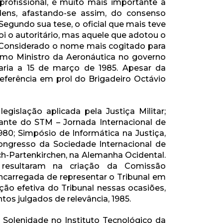
 profissional, é muito mais importante a
rdens, afastando-se assim, do consenso
Segundo sua tese, o oficial que mais teve
foi o autoritário, mas aquele que adotou o
 Considerado o nome mais cogitado para
como Ministro da Aeronáutica no governo
laria a 15 de março de 1985. Apesar da
referência em prol do Brigadeiro Octávio
gislação aplicada pela Justiça Militar;
ante do STM – Jornada Internacional de
1980; Simpósio de Informática na Justiça,
Congresso da Sociedade Internacional de
sch-Partenkirchen, na Alemanha Ocidental.
resultaram na criação da Comissão
encarregada de representar o Tribunal em
ção efetiva do Tribunal nessas ocasiões,
tos julgados de relevância, 1985.
 Solenidade no Instituto Tecnológico da