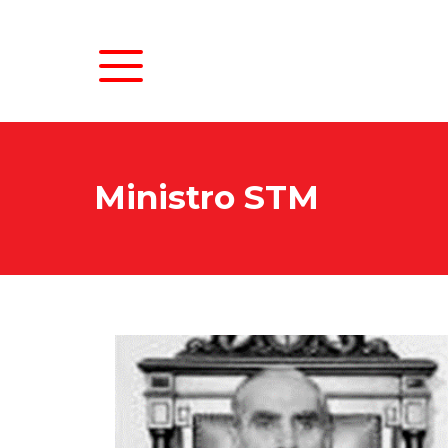
As
Ministro STM