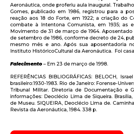
Aeronáutica, onde proferiu aula inaugural. Traba
Gomes, publicado em 1986, registrou para a pos
reação aos 18 do Forte, em 1922; a criação do C
combate à Intentona Comunista, em 1935; as el
Movimento de 31 de março de 1964. Aposentado p
de setembro de 1986, conforme decreto de 24, publ
mesmo mês e ano. Após sua aposentadoria no
Instituto HistóricoCultural da Aeronáutica. Foi cas
Falecimento
– Em 23 de março de 1998.
REFERÊNCIAS BIBLIOGRÁFICAS: BELOCH, Israel (Co
brasileiro:1930-1983. Rio de Janeiro: Forense-Universi
Tribunal Militar. Diretoria de Documentação e
informações: Deoclécio Lima de Siqueira. Brasília
de Museu. SIQUEIRA, Deoclécio Lima de. Caminh
Revista da Aeronáutica, 1984. 338 p.