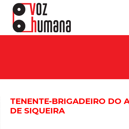
sine e receba os conteúdos no seu e-mail.
CADASTRAR
Desenvolvido por SendPulse
TENENTE-BRIGADEIRO DO A
DE SIQUEIRA