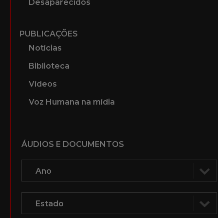
A Ditadura Militar
PERSONAGENS
Advogados que atuaram nos Tribunais
Militares
Ministros do Superior Tribunal Militar
(STM)
Ministros do Supremo Tribunal Federal
Desaparecidos
PUBLICAÇÕES
Notícias
Biblioteca
Vídeos