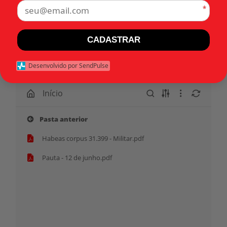
*
•
•
1975
Habeas corpus
Categorias:
São Paulo (SP)
CADASTRAR
Tags:
Desenvolvido por SendPulse
Início
Pasta anterior
Habeas corpus 31.399 - Militar.pdf
Pauta - 12 de junho.pdf