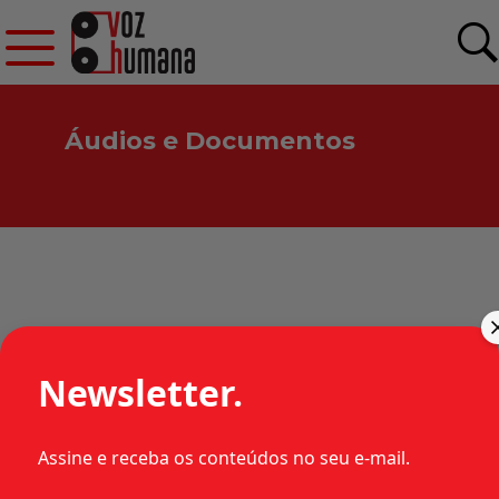
Áudios e Documentos
HABEAS CORPUS 31.399
Newsletter.
(SP) – JULGADO EM 12 DE
JUNHO DE 1975
Assine e receba os conteúdos no seu e-mail.