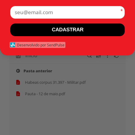
•
•
1975
Habeas corpus
Categorias:
*
São Paulo (SP)
CADASTRAR
Tags:
Desenvolvido por SendPulse
Início
Pasta anterior
Habeas corpus 31.397 - Militar.pdf
Pauta - 12 de maio.pdf