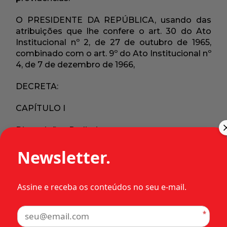
O PRESIDENTE DA REPÚBLICA, usando das
atribuições que lhe confere o art. 30 do Ato
Institucional nº 2, de 27 de outubro de 1965,
combinado com o art. 9º do Ato Institucional nº
4, de 7 de dezembro de 1966,
DECRETA:
CAPÍTULO I
Disposições Preliminares
Newsletter.
Art. 1º Tôda pessoa natural ou jurídica é
responsável pela segurança nacional, nos
limites definidos em lei.
Assine e receba os conteúdos no seu e-mail.
Art. 2º A segurança nacional é a garantia da
consecução dos objetivos nacionais contra
*
antagonismos, tanto internos como externos.