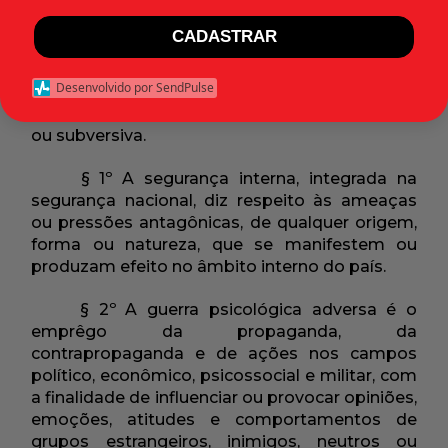
Art. 3º A segurança nacional compreende,
CADASTRAR
essencialmente, medidas destinadas à
preservação da segurança externa e interna,
Desenvolvido por SendPulse
inclusive a prevenção e repressão da guerra
psicológica adversa e da guerra revolucionária
ou subversiva.
§ 1º A segurança interna, integrada na
segurança nacional, diz respeito às ameaças
ou pressões antagônicas, de qualquer origem,
forma ou natureza, que se manifestem ou
produzam efeito no âmbito interno do país.
§ 2º A guerra psicológica adversa é o
emprêgo da propaganda, da
contrapropaganda e de ações nos campos
político, econômico, psicossocial e militar, com
a finalidade de influenciar ou provocar opiniões,
emoções, atitudes e comportamentos de
grupos estrangeiros, inimigos, neutros ou