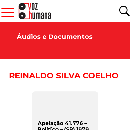
Áudios e Documentos
REINALDO SILVA COELHO
Apelação 41.776 –
Político – (SP) 1978