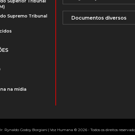
 do Superior Tribunal
TM)
 do Supremo Tribunal
cidos
ÕES
a
na na mídia
r. Rynaldo Godoy Borgiani | Voz Humana © 2026 - Todos os direitos reservad