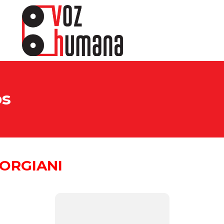
os
ORGIANI