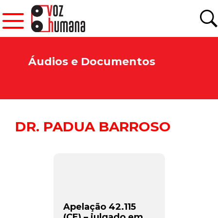
Áudios e Documentos
DR. PADUA BARROSO
Apelação 42.115
(CE) – julgado em