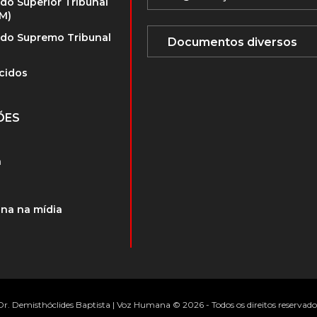
 do Superior Tribunal
TM)
 do Supremo Tribunal
cidos
ÕES
a
na na mídia
Dr. Demisthóclides Baptista | Voz Humana © 2026 - Todos os direitos reservado