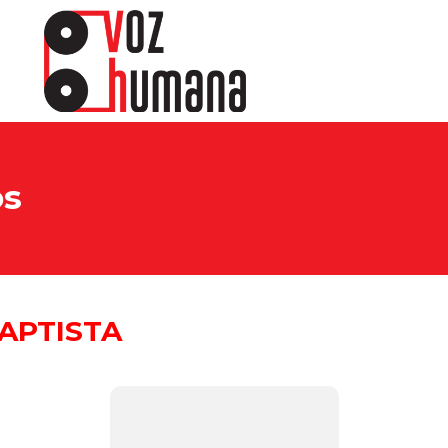
os
APTISTA