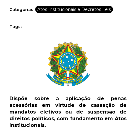
Atos Institucionais e Decretos Leis
Categorias:
Tags:
Newsletter.
Assine e receba os conteúdos no seu e-mail.
*
Dispõe sobre a aplicação de penas
CADASTRAR
acessórias em virtude de cassação de
mandatos eletivos ou de suspensão de
direitos políticos, com fundamento em Atos
Desenvolvido por SendPulse
Institucionais.