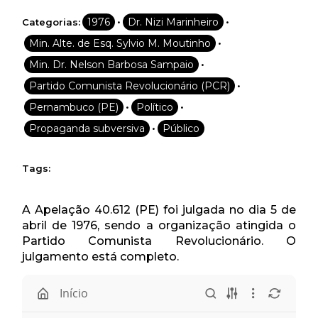
•
•
1976
Dr. Nizi Marinheiro
Categorias:
•
Min. Alte. de Esq. Sylvio M. Moutinho
•
Min. Dr. Nelson Barbosa Sampaio
•
Partido Comunista Revolucionário (PCR)
•
•
Pernambuco (PE)
Político
•
Propaganda subversiva
Público
Tags:
A Apelação 40.612 (PE) foi julgada no dia 5 de
abril de 1976, sendo a organização atingida o
Partido Comunista Revolucionário. O
julgamento está completo.
Início