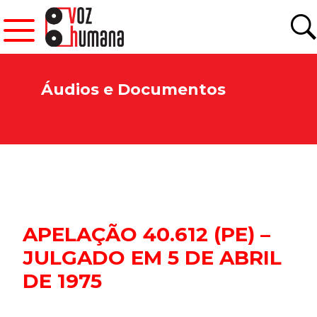
Áudios e Documentos
APELAÇÃO 40.612 (PE) –
JULGADO EM 5 DE ABRIL
DE 1975