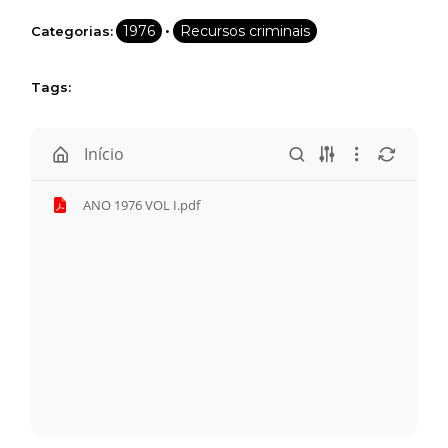
•
1976
Recursos criminais
Categorias:
Tags:
Início
ANO 1976 VOL I.pdf