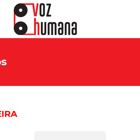
os
IRA