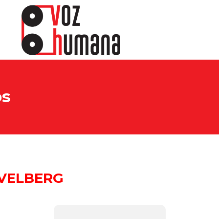
os
VELBERG