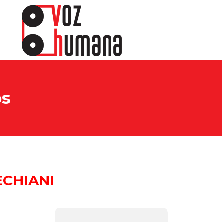
os
CHIANI