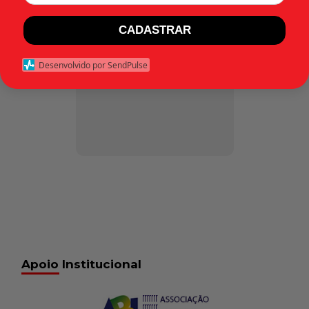
Apelação 40.640
CADASTRAR
(RJ) – julgado em 9
de outubro de 1978
Desenvolvido por SendPulse
Apoio Institucional