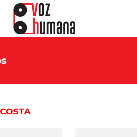
os
 COSTA