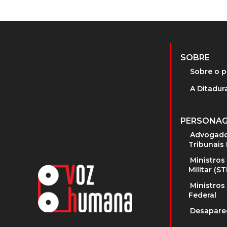
SOBRE
Sobre o p
A Ditadura
PERSONA
Advogado
Tribunais 
Ministros
Militar (S
Ministros
Federal
Desapare