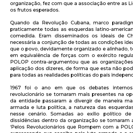
organização, fez com que a associação entre as 
os frutos esperados.
Quando da Revolução Cubana, marco paradigmá
praticamente todas as esquerdas latino-americ
comedida. Eram disseminados os ideais de Ch
necessária a conjunção de todas as condições idea
que o povo, devidamente organizado e alinhado, te
em equivalência de forças com o exército regul
POLOP contra-argumentou que as organizações 
aplicação dos dizeres, de forma que esta não po
para todas as realidades políticas do país indepen
1967 foi o ano em que os debates internos 
revolucionário se tornaram mais presentes na op
da entidade passaram a divergir de maneira mai
armada e luta política, a natureza das esquerd
nesse cenário. Somadas ao exílio político de
dissidências dentro da organização se tornaram a
‘Pelos Revolucionários que Rompem com a POLOP’