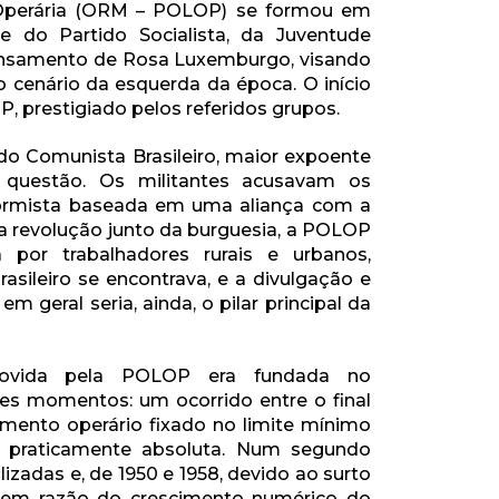
a Operária (ORM – POLOP) se formou em
 do Partido Socialista, da Juventude
 pensamento de Rosa Luxemburgo, visando
o cenário da esquerda da época. O início
, prestigiado pelos referidos grupos.
ido Comunista Brasileiro, maior expoente
uestão. Os militantes acusavam os
ormista baseada em uma aliança com a
a revolução junto da burguesia, a POLOP
 por trabalhadores rurais e urbanos,
asileiro se encontrava, e a divulgação e
m geral seria, ainda, o pilar principal da
omovida pela POLOP era fundada no
es momentos: um ocorrido entre o final
mento operário fixado no limite mínimo
a praticamente absoluta. Num segundo
izadas e, de 1950 e 1958, devido ao surto
to em razão do crescimento numérico do