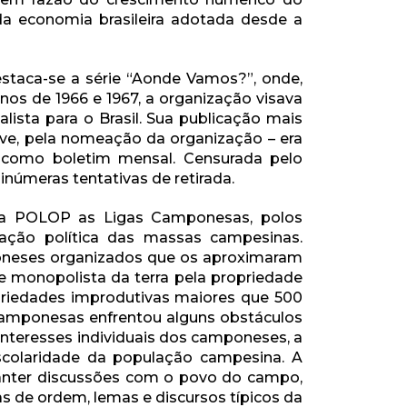
 da economia brasileira adotada desde a
staca-se a série “Aonde Vamos?”, onde,
nos de 1966 e 1967, a organização visava
ista para o Brasil. Sua publicação mais
usive, pela nomeação da organização – era
1, como boletim mensal. Censurada pelo
inúmeras tentativas de retirada.
da POLOP as Ligas Camponesas, polos
ção política das massas campesinas.
poneses organizados que os aproximaram
 monopolista da terra pela propriedade
priedades improdutivas maiores que 500
Camponesas enfrentou alguns obstáculos
 interesses individuais dos camponeses, a
scolaridade da população campesina. A
manter discussões com o povo do campo,
s de ordem, lemas e discursos típicos da