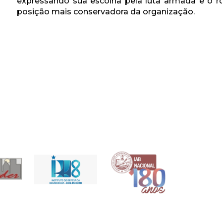
expressando sua escolha pela luta armada e 
posição mais conservadora da organização.