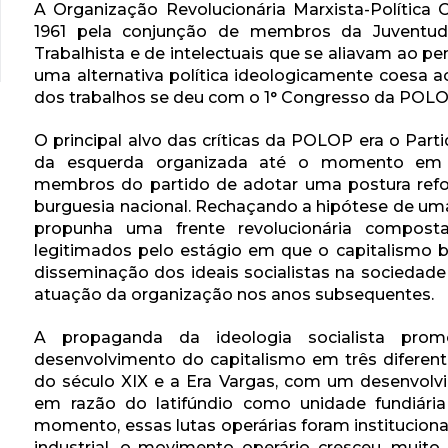
A Organização Revolucionária Marxista-Polític
1961 pela conjunção de membros da Juventude
Trabalhista e de intelectuais que se aliavam ao
uma alternativa política ideologicamente coesa a
dos trabalhos se deu com o 1° Congresso da POLOP
O principal alvo das críticas da POLOP era o Part
da esquerda organizada até o momento em q
membros do partido de adotar uma postura ref
burguesia nacional. Rechaçando a hipótese de um
propunha uma frente revolucionária composta
legitimados pelo estágio em que o capitalismo br
disseminação dos ideais socialistas na sociedade e
atuação da organização nos anos subsequentes.
A propaganda da ideologia socialista pr
desenvolvimento do capitalismo em três diferent
do século XIX e a Era Vargas, com um desenvolvi
em razão do latifúndio como unidade fundiári
momento, essas lutas operárias foram institucional
industrial, o movimento operário cresceu, mui