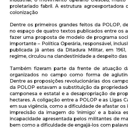
proletariado fabril. A estrutura agroexportadora
colonização
Dentre os primeiros grandes feitos da POLOP, de
no espaço de quatro textos publicados entre os a
fazer uma proposta de modelo de programa social
importante – Política Operária, responsável, incl
publicada já antes da Ditadura Militar, em 196
regime, circulou na clandestinidade a despeito das 
Também fizeram parte da frente de atuação 
organizados no campo como forma de aglutina
Dentre as proposições revolucionárias dos cam
da POLOP estavam a substituição da propriedade
camponesa e estatal e a desapropriação de pro
hectares. A coligação entre a POLOP e as Ligas 
em sua vigência, como a dificuldade de afastar os
imprecisão da imagem do ‘inimigo’ e a baixa e
incapacidade apresentada pelos militantes de 
bem como a dificuldade de engajá-los com palavra