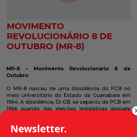
MOVIMENTO
REVOLUCIONÁRIO 8 DE
OUTUBRO (MR-8)
MR-8 – Movimento Revolucionário 8 de
Outubro
O MR-8 nasceu de uma dissidência do PCB no
meio universitário do Estado da Guanabara em
1964. A dissidência, DI-GB, se separou do PCB em
1966 quando das eleições legislativas daquele
ano quando o PCB pregava a participação e a DI-
GB o voto nulo.
Newsletter.
Em 1967 a DI-GB realizou sua primeira