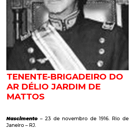
Newsletter.
Assine e receba os conteúdos no seu e-mail.
*
TENENTE-BRIGADEIRO DO
AR DÉLIO JARDIM DE
CADASTRAR
MATTOS
Desenvolvido por SendPulse
Nascimento
– 23 de novembro de 1916. Rio de
Janeiro – RJ.