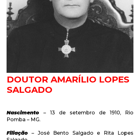
Newsletter.
Assine e receba os conteúdos no seu e-mail.
*
CADASTRAR
DOUTOR AMARÍLIO LOPES
Desenvolvido por SendPulse
SALGADO
Nascimento
– 13 de setembro de 1910, Rio
Pomba – MG.
Filiação
– José Bento Salgado e Rita Lopes
Salgado.