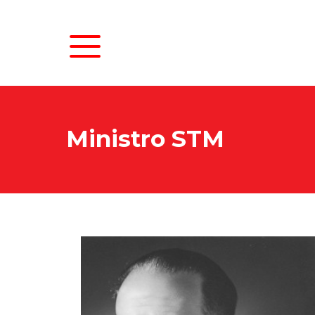
As
Ministro STM