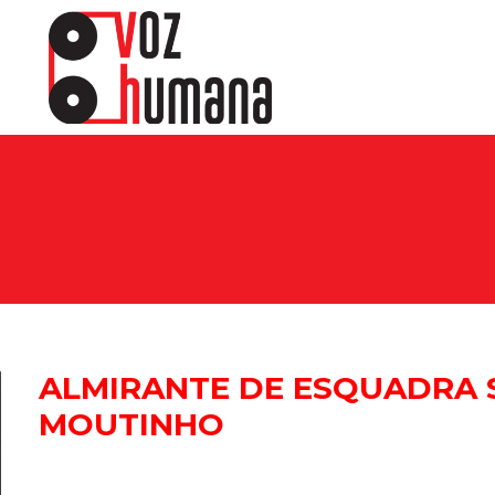
sine e receba os conteúdos no seu e-mail.
CADASTRAR
Desenvolvido por SendPulse
ALMIRANTE DE ESQUADRA 
MOUTINHO