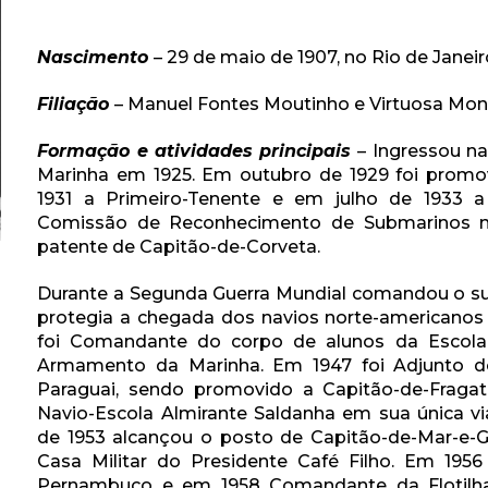
Nascimento
– 29 de maio de 1907, no Rio de Janeiro
Filiação
– Manuel Fontes Moutinho e Virtuosa Mon
Formação e atividades principais
– Ingressou n
Marinha em 1925. Em outubro de 1929 foi prom
1931 a Primeiro-Tenente e em julho de 1933 a
Comissão de Reconhecimento de Submarinos na 
patente de Capitão-de-Corveta.
Durante a Segunda Guerra Mundial comandou o s
protegia a chegada dos navios norte-americanos 
foi Comandante do corpo de alunos da Escola 
Armamento da Marinha. Em 1947 foi Adjunto do
Paraguai, sendo promovido a Capitão-de-Frag
Navio-Escola Almirante Saldanha em sua única 
de 1953 alcançou o posto de Capitão-de-Mar-e-Gue
Casa Militar do Presidente Café Filho. Em 195
Pernambuco e em 1958 Comandante da Flotilha