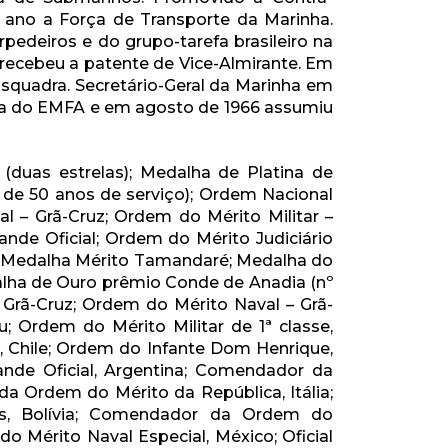
 ano a Força de Transporte da Marinha.
pedeiros e do grupo-tarefa brasileiro na
ecebeu a patente de Vice-Almirante. Em
squadra. Secretário-Geral da Marinha em
ia do EMFA e em agosto de 1966 assumiu
(duas estrelas); Medalha de Platina de
s de 50 anos de serviço); Ordem Nacional
l – Grã-Cruz; Ordem do Mérito Militar –
ande Oficial; Ordem do Mérito Judiciário
uz; Medalha Mérito Tamandaré; Medalha do
lha de Ouro prêmio Conde de Anadia (nº
– Grã-Cruz; Ordem do Mérito Naval – Grã-
u; Ordem do Mérito Militar de 1ª classe,
r, Chile; Ordem do Infante Dom Henrique,
nde Oficial, Argentina; Comendador da
 Ordem do Mérito da República, Itália;
, Bolívia; Comendador da Ordem do
o Mérito Naval Especial, México; Oficial