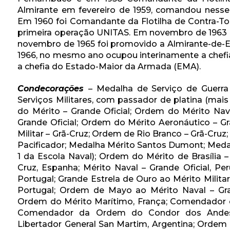
Almirante em fevereiro de 1959, comandou nesse
Em 1960 foi Comandante da Flotilha de Contra-Tor
primeira operação UNITAS. Em novembro de 1963 r
novembro de 1965 foi promovido a Almirante-de-E
1966, no mesmo ano ocupou interinamente a chef
a chefia do Estado-Maior da Armada (EMA).
Condecorações
– Medalha de Serviço de Guerra 
Serviços Militares, com passador de platina (mai
do Mérito – Grande Oficial; Ordem do Mérito Nava
Grande Oficial; Ordem do Mérito Aeronáutico – Gr
Militar – Grã-Cruz; Ordem de Rio Branco – Grã-Cr
Pacificador; Medalha Mérito Santos Dumont; Meda
1 da Escola Naval); Ordem do Mérito de Brasília 
Cruz, Espanha; Mérito Naval – Grande Oficial, Per
Portugal; Grande Estrela de Ouro ao Mérito Milita
Portugal; Ordem de Mayo ao Mérito Naval – Gra
Ordem do Mérito Marítimo, França; Comendador da
Comendador da Ordem do Condor dos Andes
Libertador General San Martim, Argentina; Ordem d