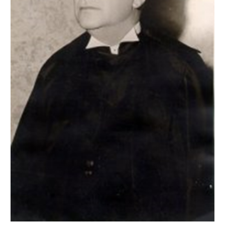
Newsletter.
Assine e receba os conteúdos no seu e-mail.
*
CADASTRAR
Desenvolvido por SendPulse