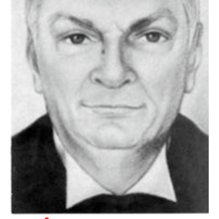
Newsletter.
Assine e receba os conteúdos no seu e-mail.
*
CADASTRAR
Desenvolvido por SendPulse