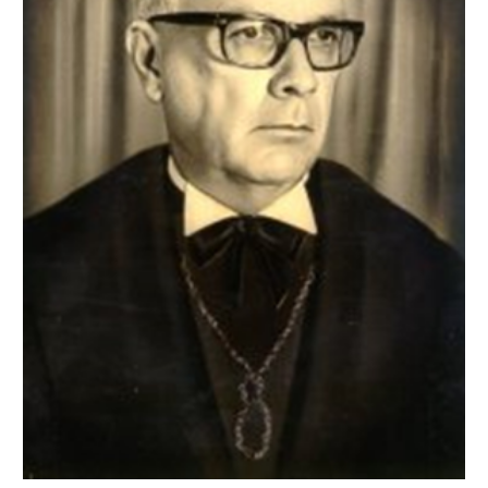
Newsletter.
Assine e receba os conteúdos no seu e-mail.
*
CADASTRAR
Desenvolvido por SendPulse