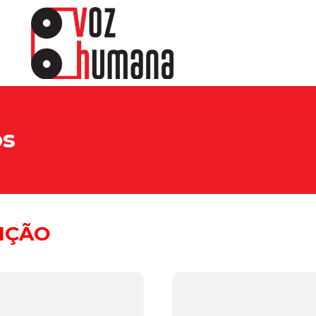
os
EIÇÃO