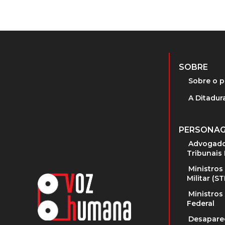
SOBRE
Sobre o p
A Ditadura
PERSONA
Advogado
Tribunais 
Ministros
Militar (S
Ministros
Federal
Desapare