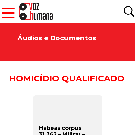
Áudios e Documentos
HOMICÍDIO QUALIFICADO
Habeas corpus
31.363 – Militar –