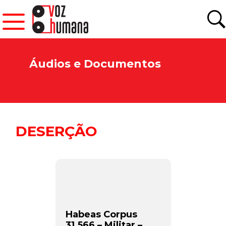
Áudios e Documentos
DESERÇÃO
Habeas Corpus
31.566 – Militar –