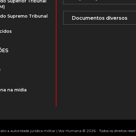
 do Superior Tribunal
TM)
 do Supremo Tribunal
cidos
ÕES
a
na na mídia
ato a autoridade jurídica militar | Voz Humana © 2026 - Todos os direitos rese