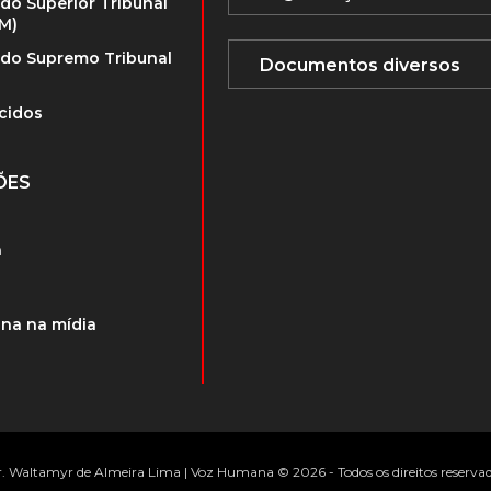
 do Superior Tribunal
TM)
 do Supremo Tribunal
cidos
ÕES
a
na na mídia
. Waltamyr de Almeira Lima | Voz Humana © 2026 - Todos os direitos reserva